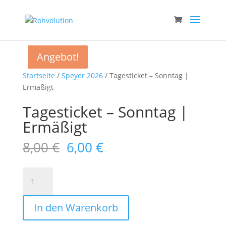
Angebot!
Angebot!
Angebot!
Angebot!
Startseite
/
Speyer 2026
/ Tagesticket – Sonntag |
Ermäßigt
Tagesticket – Sonntag |
Ermäßigt
Ursprünglicher
Aktueller
8,00
€
6,00
€
Preis
Preis
war:
ist:
Tagesticket
8,00 €
6,00 €.
-
Sonntag
In den Warenkorb
|
Ermäßigt