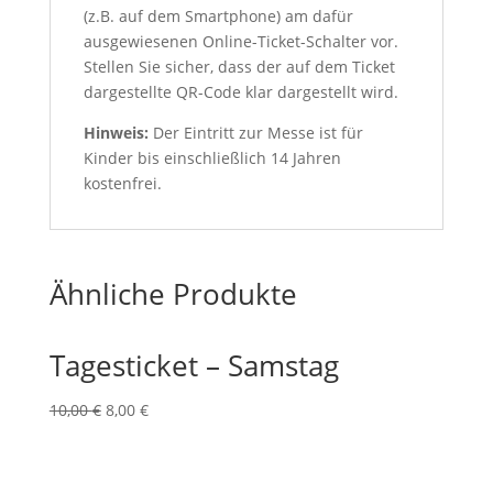
(z.B. auf dem Smartphone) am dafür
ausgewiesenen Online-Ticket-Schalter vor.
Stellen Sie sicher, dass der auf dem Ticket
dargestellte QR-Code klar dargestellt wird.
Hinweis:
Der Eintritt zur Messe ist für
Kinder bis einschließlich 14 Jahren
kostenfrei.
Ähnliche Produkte
Tagesticket – Samstag
Ursprünglicher
Aktueller
10,00
€
8,00
€
Preis
Preis
war:
ist:
10,00 €
8,00 €.