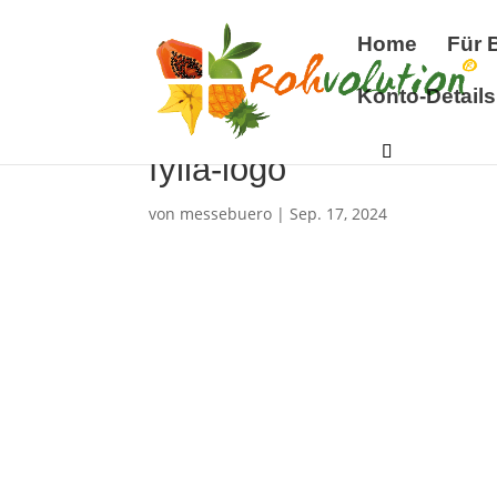
Home
Für 
Konto-Details
fylla-logo
von
messebuero
|
Sep. 17, 2024