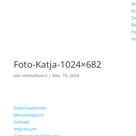
Bl
Ko
De
Be
Pa
ve
Foto-Katja-1024×682
von
messebuero
|
Nov. 15, 2024
Downloadcenter
Messemagazin
Kontakt
Impressum
Datenschutzerklärung