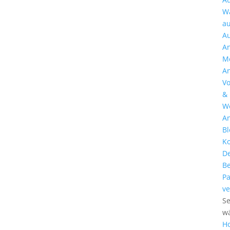
W
au
Au
A
M
A
Vo
&
W
A
Bl
Ko
De
Be
Pa
ve
Se
w
H