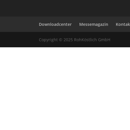
Downloadcenter
Messemagazin
Kontak
Copyright © 2025 RohKöstlich GmbH