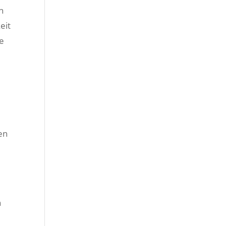
n
eit
he
en
n