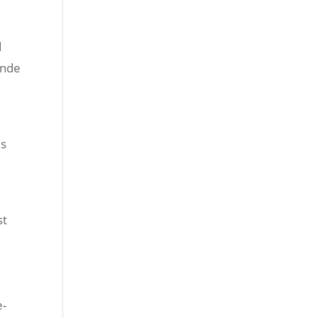
d
unde
es
st
e-